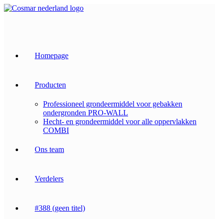
Skip
to
content
Homepage
Producten
Professioneel grondeermiddel voor gebakken
ondergronden PRO-WALL
Hecht- en grondeermiddel voor alle oppervlakken
COMBI
Ons team
Verdelers
#388 (geen titel)